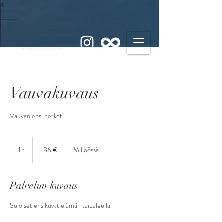
PHOTOGRAPHY
Vauvakuvaus
Vauvan ensi hetket
186
euroa
1 t
1
186 €
Miljöössä
Palvelun kuvaus
Suloiset ensikuvat elämän taipaleella.