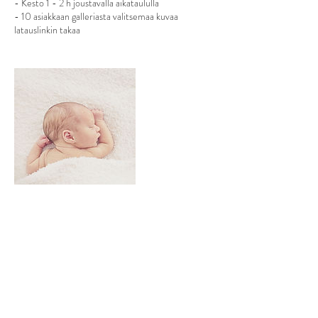
- Kesto 1 - 2 h joustavalla aikataululla
- 10 asiakkaan galleriasta valitsemaa kuvaa
latauslinkin takaa
Yhteystiedot
0405111859
sami.drsamproduction@gmail.com
Puutarhatie 3c, Vantaa, Finland