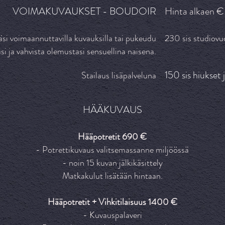
VOIMAKUVAUKSET - BOUDOIR
Hinta alkaen €
i voimaannuttavilla kuvauksilla tai pukeudu
230 sis studiovu
i ja vahvista olemustasi sensuellina naisena.
150 sis hiukset 
Stailaus lisäpalveluna
HÄÄKUVAUS
Hääpotretit 690 €
- Potrettikuvaus valitsemassanne miljöössä
- noin 15 kuvan jälkikäsittely
Matkakulut lisätään hintaan.
Hääpotretit + Vihkitilaisuus 1400 €
- Kuvauspalaveri