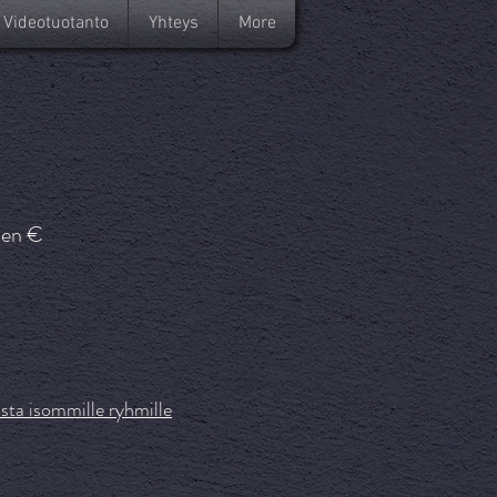
Videotuotanto
Yhteys
More
aen €
sta isommille ryhmille