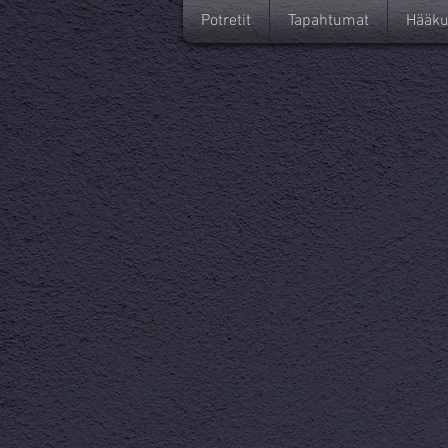
Potretit
Tapahtumat
Hääku