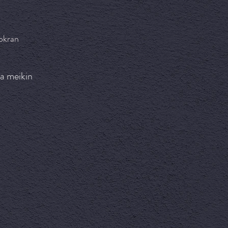
okran
ja meikin