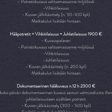
- Potrettikuvaus valitsemassanne miljöössä
-Vihkitilaisuus
- Kuvien jälkikäsittely (n. 50-100 kpl)
Matkakulut lisätään hintaan
Hääpotretit + Vihkitilaisuus + Juhlatilaisuus 1900 €
- Kuvauspalaveri
- Potrettikuvaus valitsemassanne miljöössä
-Vihkitilaisuus
-Juhlatilaisuus
- Kuvien jälkikäsittely (n. 200 kpl)
Matkakulut lisätään hintaan
Dokumentaarinen hääkuvaus n.12 h 2300 €
koko päivän dokumentaarinen kuvaus aamun valmisteluista illan
juhlatilaisuuteen sisältäen potretit
- Kuvien jälkikäsittely (300 - 500 kpl)