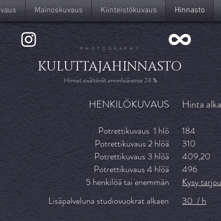
vaus
Mainoskuvaus
Kiinteistökuvaus
Hinnasto
PHOTOGRAPHY
KULUTTAJAHINNASTO
Hinnat sisältävät arvonlisäveroa 24 %
HENKILÖKUVAUS
Hinta alk
Potrettikuvaus 1 hlö
184
Potrettikuvaus 2 hlöä
310
Potrettikuvaus 3 hlöä
409,20
Potrettikuvaus 4 hlöä
496
5 henkilöä tai enemmän
Kysy tarjou
Lisäpalveluna studiovuokrat alkaen
30 / h