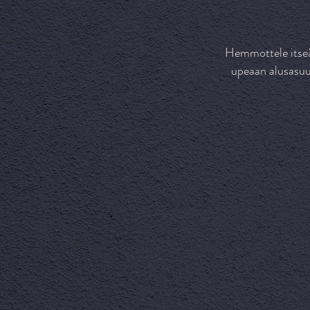
Hemmottele itseäs
upeaan alusasuus