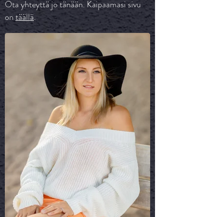
Ota yhteyttä jo tänään. Kaipaamasi sivu
on
täällä
.