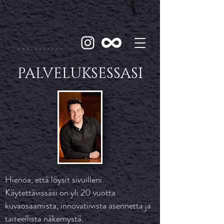
PHOTOGRAPHY
PALVELUKSESSASI
Hienoa, että löysit sivuilleni.
Käytettävissäsi on yli 20 vuotta
kuvaosaamista, innovatiivista asennetta ja
taiteellista näkemystä.