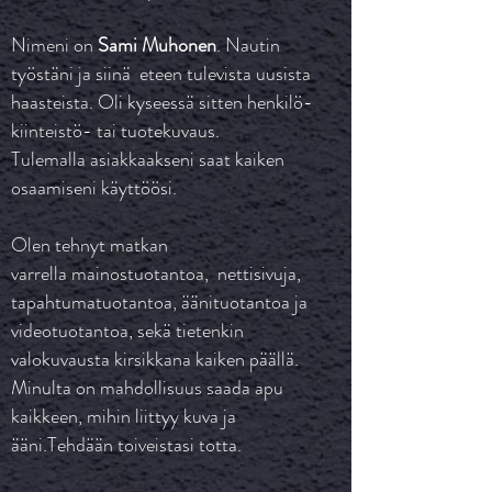
Nimeni on
Sami Muhonen
. Nautin
työstäni ja siinä eteen tulevista uusista
haasteista. Oli kyseessä sitten henkilö-
kiinteistö- tai tuotekuvaus.
Tulemalla asiakkaakseni saat kaiken
osaamiseni käyttöösi.
Olen tehnyt matkan
varrella mainostuotantoa, nettisivuja,
tapahtumatuotantoa, äänituotantoa ja
videotuotantoa, sekä tietenkin
valokuvausta kirsikkana kaiken päällä.
Minulta on mahdollisuus saada apu
kaikkeen, mihin liittyy kuva ja
ääni.Tehdään toiveistasi totta.